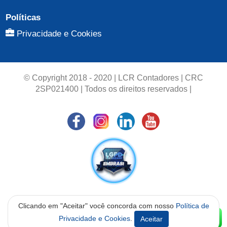
Políticas
Privacidade e Cookies
© Copyright 2018 - 2020 | LCR Contadores | CRC
2SP021400 | Todos os direitos reservados |
Clicando em "Aceitar" você concorda com nosso
Política de
Desenvolvido por Neo Solutions - Sistemas para gestão
Privacidade e Cookies
.
Aceitar
Contábil - 11 3115-0188