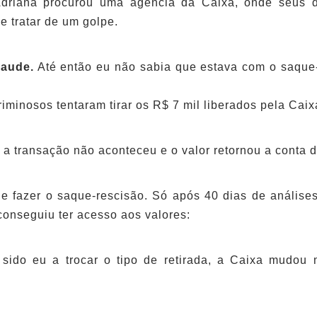
driana procurou uma agência da Caixa, onde seus da
e tratar de um golpe.
raude.
Até então eu não sabia que estava com o saque-
riminosos tentaram tirar os R$ 7 mil liberados pela Cai
 a transação não aconteceu e o valor retornou a conta 
 de fazer o saque-rescisão. Só após 40 dias de anális
conseguiu ter acesso aos valores:
sido eu a trocar o tipo de retirada, a Caixa mudou 