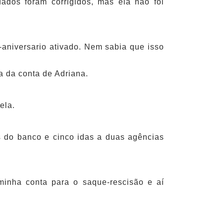
dos foram corrigidos, mas ela não foi
aniversario ativado. Nem sabia que isso
xa da conta de Adriana.
dela.
es do banco e cinco idas a duas agências
minha conta para o saque-rescisão e aí