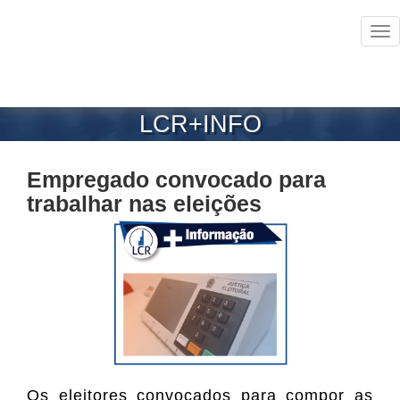
Tog
nav
LCR+INFO
Empregado convocado para
trabalhar nas eleições
Os eleitores convocados para compor as